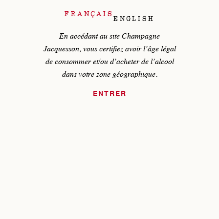
FRANÇAIS
PAYS*
ENGLISH
Sélectionner votre pays
En accédant au site Champagne
Jacquesson, vous certifiez avoir
l’âge légal
TÉLÉPHONE
de consommer et/ou d’acheter de l’alcool
dans
votre zone géographique.
E-MAIL*
ENTRER
OBJET*
Sélectionner votre objet
Nous tenons à vous informer que nos délais de réponse peuvent
être allongés de plus d’une semaine selon notre activité au
domaine. Nous faisons notre maximum pour traiter vos demandes
et vous remercions de votre patience et de votre compréhension.
VOTRE DEMANDE*