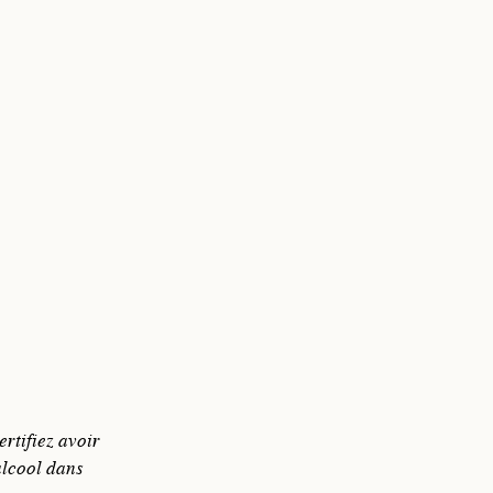
écologiques
biologique sur tous nos vignobles en propriété,
 d’arbres et de haies pour créer des habitats pour
rtifiez avoir
 auxiliaires et stimuler ainsi la biodiversité,
alcool dans
tion de nichoirs à oiseaux et d’abri à chauve-souris.