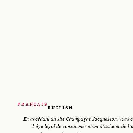
Des pratiques agro
FRANÇAIS
ENGLISH
Viticulture 
Plantation
En accédant au site Champagne Jacquesson, vous ce
les espèces
l’âge légal de consommer et/ou d’acheter de l’
Installa