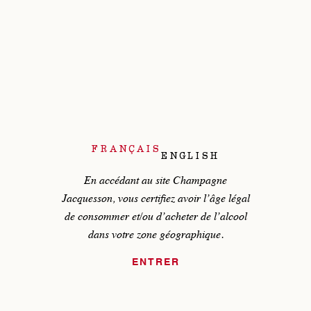
742
741
740
739
738
737
736
735
734
733
732
731
730
729
728
FRANÇAIS
DT
DT
DT
DT
DT
DT
744
743
742
741
740
739
ENGLISH
DT
738
En accédant au site Champagne
DT
DT
DT
DT
737
736
735
734
DT
733
Jacquesson, vous certifiez avoir
l’âge légal
de consommer et/ou d’acheter de l’alcool
dans
votre zone géographique.
ENTRER